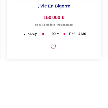
,
Vic En Bigorre
150 000 €
product.price.fees_charges.teaser
190
M²
Réf :
4136
7
Pièce(s)