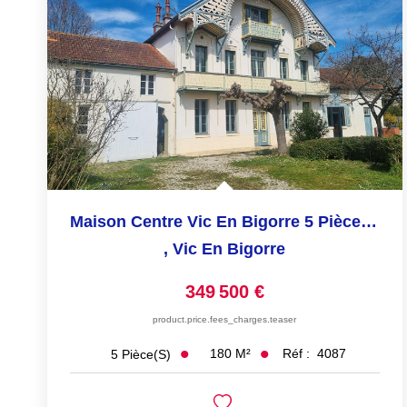
Maison Centre Vic En Bigorre 5 Pièce(s) 180 M2
,
Vic En Bigorre
349 500 €
product.price.fees_charges.teaser
180
M²
Réf :
4087
5
Pièce(s)