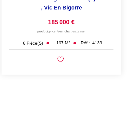
,
Vic En Bigorre
185 000 €
product.price.fees_charges.teaser
167
M²
Réf :
4133
6
Pièce(s)