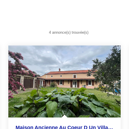
4 annonce(s) trouvée(s)
Maison Ancienne Au Coeur D Un Village À Proximité De Vic En...