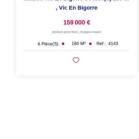
,
Vic En Bigorre
159 000 €
product.price.fees_charges.teaser
180
M²
Réf :
4143
6
Pièce(s)