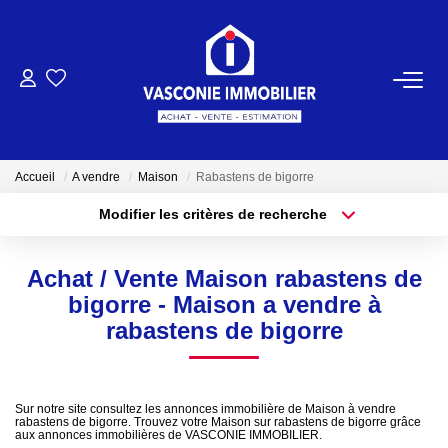
ACHETER
VENDRE
Accueil
A vendre
Maison
Rabastens de bigorre
Modifier les critères de recherche
NOTRE AGENCE
Localisation
Type de bien
Localisation
Sélectionnez...
Qui Sommes-Nous
Achat / Vente Maison rabastens de
Surface min
Budget max
bigorre - Maison a vendre à
Notre Équipe
rabastens de bigorre
Plus de critères
Créer une alerte
NOS ACTUALITÉS
Sur notre site consultez les annonces immobilière de Maison à vendre
rabastens de bigorre. Trouvez votre Maison sur rabastens de bigorre grâce
CONTACT
aux annonces immobilières de VASCONIE IMMOBILIER.