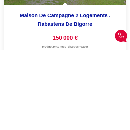
Maison De Campagne 2 Logements
,
Rabastens De Bigorre
150 000 €
product.price.fees_charges.teaser
157
M²
Réf :
4114
6
Pièce(s)