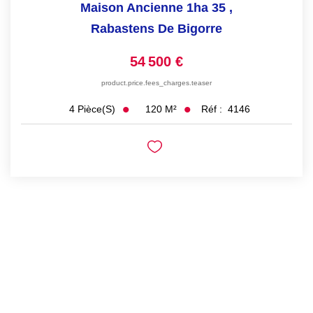
Maison Ancienne 1ha 35
,
Rabastens De Bigorre
54 500 €
product.price.fees_charges.teaser
120
M²
Réf :
4146
4
Pièce(s)