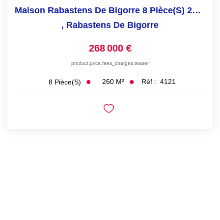
Maison Rabastens De Bigorre 8 Pièce(s) 260 M2
,
Rabastens De Bigorre
268 000 €
product.price.fees_charges.teaser
260
M²
Réf :
4121
8
Pièce(s)