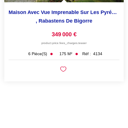
Maison Avec Vue Imprenable Sur Les Pyrénées.
,
Rabastens De Bigorre
349 000 €
product.price.fees_charges.teaser
175
M²
Réf :
4134
6
Pièce(s)