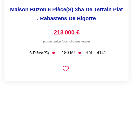
Maison Buzon 6 Pièce(s) 3ha De Terrain Plat
,
Rabastens De Bigorre
213 000 €
product.price.fees_charges.teaser
180
M²
Réf :
4141
6
Pièce(s)