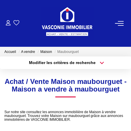
ACHETER
VENDRE
Accueil
A vendre
Maison
Maubourguet
Modifier les critères de recherche
NOTRE AGENCE
Localisation
Type de bien
Localisation
Sélectionnez...
Qui Sommes-Nous
Achat / Vente Maison maubourguet -
Surface min
Budget max
Maison a vendre à maubourguet
Notre Équipe
Plus de critères
Créer une alerte
NOS ACTUALITÉS
Sur notre site consultez les annonces immobilière de Maison à vendre
maubourguet. Trouvez votre Maison sur maubourguet grâce aux annonces
immobilières de VASCONIE IMMOBILIER.
CONTACT