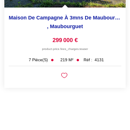
Maison De Campagne À 3mns De Maubourguet
,
Maubourguet
299 000 €
product.price.fees_charges.teaser
219
M²
Réf :
4131
7
Pièce(s)