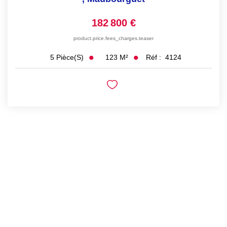
182 800 €
product.price.fees_charges.teaser
123
M²
Réf :
4124
5
Pièce(s)