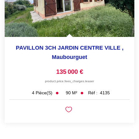
PAVILLON 3CH JARDIN CENTRE VILLE
,
Maubourguet
135 000 €
product.price.fees_charges.teaser
90
M²
Réf :
4135
4
Pièce(s)