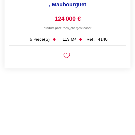
,
Maubourguet
124 000 €
product.price.fees_charges.teaser
119
M²
Réf :
4140
5
Pièce(s)