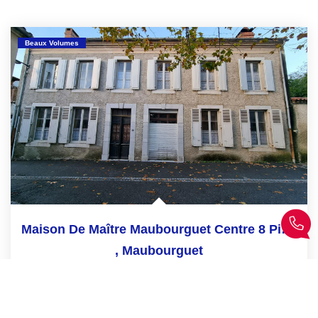
Beaux Volumes
Maison De Maître Maubourguet Centre 8 Pièces 355 M²
,
Maubourguet
249 900 €
product.price.fees_charges.teaser