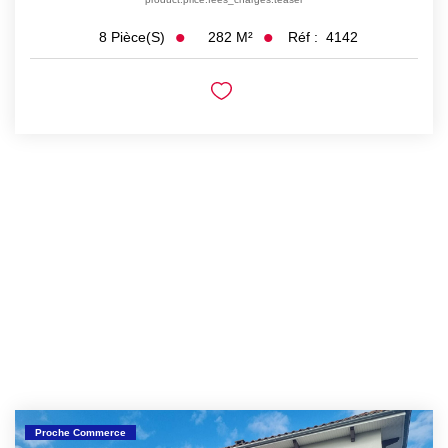
282
M²
Réf :
4142
8
Pièce(s)
Proche Commerce