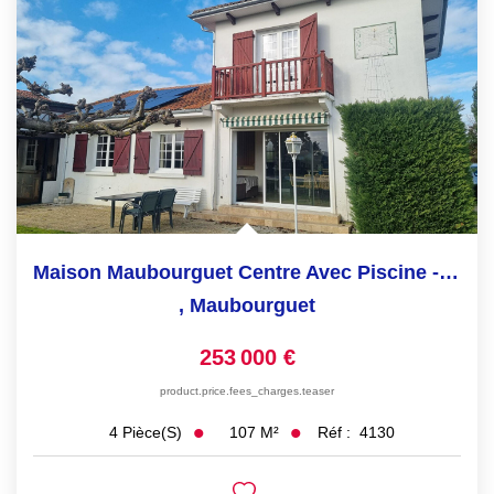
Maison Maubourguet Centre Avec Piscine - 2 Chambres 1...
,
Maubourguet
253 000 €
product.price.fees_charges.teaser
107
M²
Réf :
4130
4
Pièce(s)