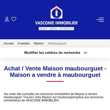
ACHETER
VENDRE
Accueil
A vendre
Maison
Maubourguet
Modifier les critères de recherche
NOTRE AGENCE
Localisation
Type de bien
Localisation
Sélectionnez...
Qui Sommes-Nous
Achat / Vente Maison maubourguet -
Surface min
Budget max
Maison a vendre à maubourguet
Notre Équipe
Plus de critères
Créer une alerte
NOS ACTUALITÉS
Sur notre site consultez les annonces immobilière de Maison à vendre
maubourguet. Trouvez votre Maison sur maubourguet grâce aux annonces
immobilières de VASCONIE IMMOBILIER.
CONTACT