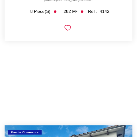
282
M²
Réf :
4142
8
Pièce(s)
Proche Commerce