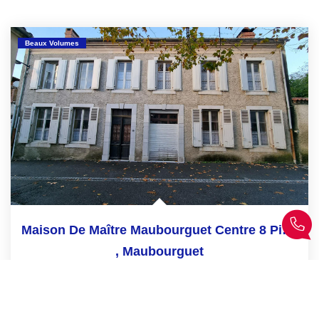
Beaux Volumes
Maison De Maître Maubourguet Centre 8 Pièces 355 M²
,
Maubourguet
249 900 €
product.price.fees_charges.teaser