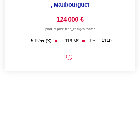
,
Maubourguet
124 000 €
product.price.fees_charges.teaser
119
M²
Réf :
4140
5
Pièce(s)