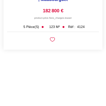
182 800 €
product.price.fees_charges.teaser
123
M²
Réf :
4124
5
Pièce(s)