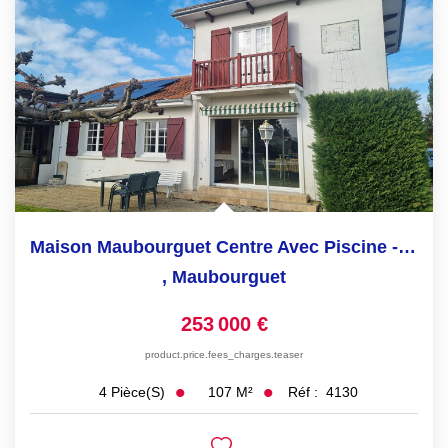
Maison Maubourguet Centre Avec Piscine - 2 Chambres 1...
,
Maubourguet
253 000 €
product.price.fees_charges.teaser
107
M²
Réf :
4130
4
Pièce(s)