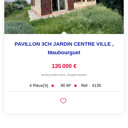
PAVILLON 3CH JARDIN CENTRE VILLE
,
Maubourguet
135 000 €
product.price.fees_charges.teaser
90
M²
Réf :
4135
4
Pièce(s)