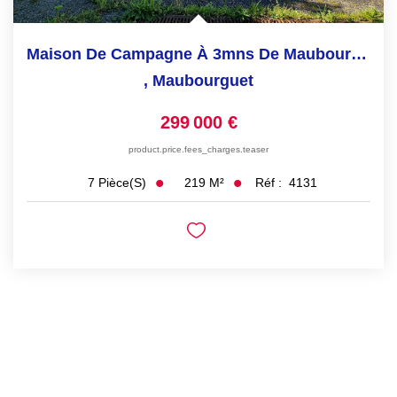
Maison De Campagne À 3mns De Maubourguet
,
Maubourguet
299 000 €
product.price.fees_charges.teaser
219
M²
Réf :
4131
7
Pièce(s)