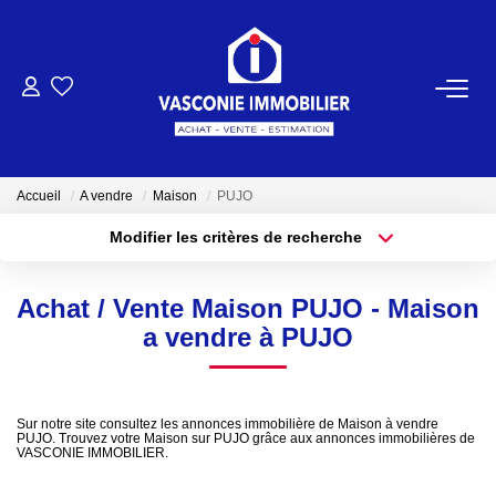
ACHETER
VENDRE
Accueil
A vendre
Maison
PUJO
Modifier les critères de recherche
NOTRE AGENCE
Localisation
Type de bien
Localisation
Sélectionnez...
Qui Sommes-Nous
Achat / Vente Maison PUJO - Maison
Surface min
Budget max
a vendre à PUJO
Notre Équipe
Plus de critères
Créer une alerte
NOS ACTUALITÉS
Sur notre site consultez les annonces immobilière de Maison à vendre
PUJO. Trouvez votre Maison sur PUJO grâce aux annonces immobilières de
VASCONIE IMMOBILIER.
CONTACT