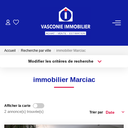
ACHETER
VENDRE
Accueil
Recherche par ville
immobilier Marciac
Modifier les critères de recherche
NOTRE AGENCE
Localisation
Type de bien
Localisation
Sélectionnez...
Qui Sommes-Nous
immobilier Marciac
Surface min
Budget max
Notre Équipe
Plus de critères
Créer une alerte
NOS ACTUALITÉS
Afficher la carte
2 annonce(s) trouvée(s)
Trier par
CONTACT