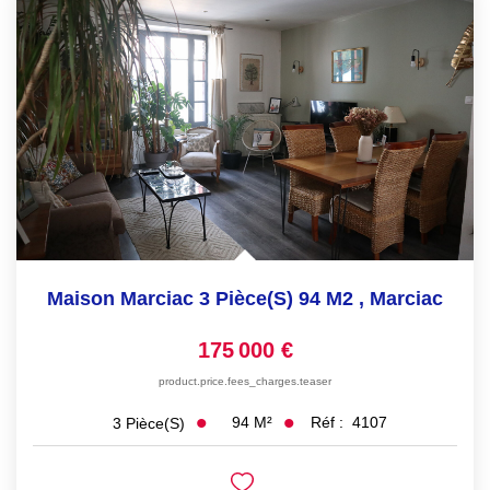
EN
Maison Marciac 3 Pièce(s) 94 M2
,
Marciac
175 000 €
product.price.fees_charges.teaser
94
M²
Réf :
4107
3
Pièce(s)