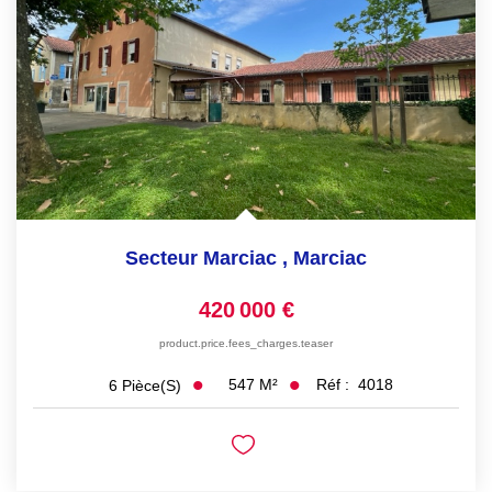
Secteur Marciac
,
Marciac
420 000 €
product.price.fees_charges.teaser
547
M²
Réf :
4018
6
Pièce(s)