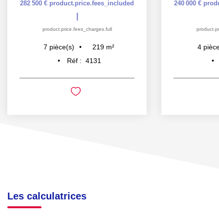
282 500 €
product.price.fees_included
240 000 €
prod
|
product.price.fees_charges.full
product.pr
219
m²
7
pièce(s)
4
pièce
Réf :
4131
Les calculatrices