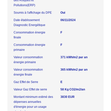
des Risques et
Pollutions(ERP)
Soumis à l'affichage du DPE
Oui
Date établissement
06/11/2024
Diagnostic Energétique
Consommation énergie
F
finale
Consommation énergie
F
primaire
Valeur consommation
371 kWh/m2 par an
énergie primaire
Valeur consommation
365 kWh/m2 par an
énergie finale
Gaz Effet de Serre
E
Valeur Gaz Effet de serre
58 Kg CO2/m2/an
Montant minimum estimé des
3830 EUR
dépenses annuelles
d'énergie pour un usage