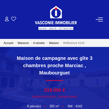
ACHETER
VENDRE
Accueil
Maisons
A vendre
Maison
Référence 4142
NOTRE AGENCE
Maison de campagne avec gîte 3
chambres proche Marciac
,
Qui Sommes-Nous
Maubourguet
Notre Équipe
318 000 €
NOS ACTUALITÉS
product.price.fees_charges.teaser
CONTACT
8
pièce(s)
•
282
m²
•
Réf : 4142