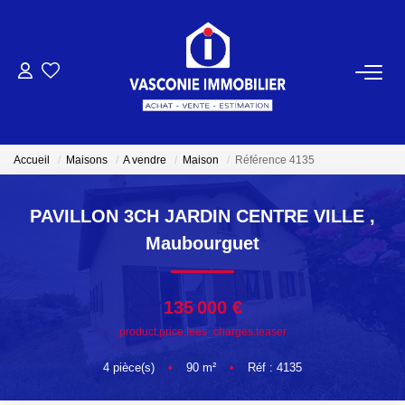
ACHETER
VENDRE
Accueil
Maisons
A vendre
Maison
Référence 4135
NOTRE AGENCE
PAVILLON 3CH JARDIN CENTRE VILLE
,
Maubourguet
Qui Sommes-Nous
Notre Équipe
135 000 €
product.price.fees_charges.teaser
NOS ACTUALITÉS
4
pièce(s)
•
90
m²
•
Réf : 4135
CONTACT