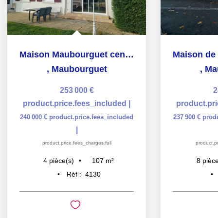
Maison Maubourguet centre avec piscine - 2 chambres 1...
,
Maubourguet
,
Ma
253 000 €
2
product.price.fees_included
|
product.pr
240 000 €
product.price.fees_included
237 900 €
prod
|
product.price.fees_charges.full
product.pr
107
m²
4
pièce(s)
8
pièce
Réf :
4130