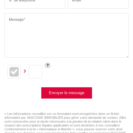
N° de téléphone*
email*
Message*
Envoyer le message
« Les informations recueillies sur ce formulaire sont enregistrées dans un fichier
informatisé par VASCONIE IMMOBILIER pour gérer votre demande de contact. Elles
sont conservées pour la durée nécessaire à la gestion de la relation client dans le
respect des prescriptions légales applicables et sont destinées à nos conseillers
Conformément à la loi « informatique et libertés », vous pouvez exercer votre droit
d'accès aux données vous concernant et les faire rectifier en contactant VASCONIE