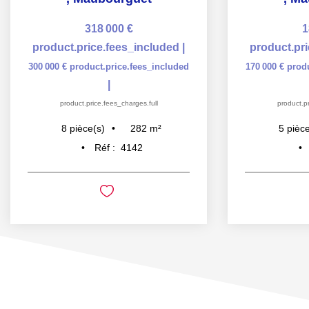
318 000 €
1
product.price.fees_included
|
product.pr
300 000 €
product.price.fees_included
170 000 €
prod
|
product.price.fees_charges.full
product.pr
282
m²
8
pièce(s)
5
pièce
Réf :
4142