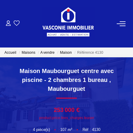
ACHETER
VENDRE
Accueil
Maisons
A vendre
Maison
Référence 4130
NOTRE AGENCE
Maison Maubourguet centre avec
piscine - 2 chambres 1 bureau
,
Qui Sommes-Nous
Maubourguet
Notre Équipe
253 000 €
NOS ACTUALITÉS
product.price.fees_charges.teaser
CONTACT
4
pièce(s)
•
107
m²
•
Réf : 4130