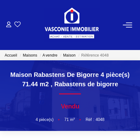
ACHETER
VENDRE
Accueil
Maisons
A vendre
Maison
Référence 4048
NOTRE AGENCE
Maison Rabastens De Bigorre 4 pièce(s)
71.44 m2
,
Rabastens de bigorre
Qui Sommes-Nous
Notre Équipe
Vendu
NOS ACTUALITÉS
4
pièce(s)
•
71
m²
•
Réf : 4048
CONTACT