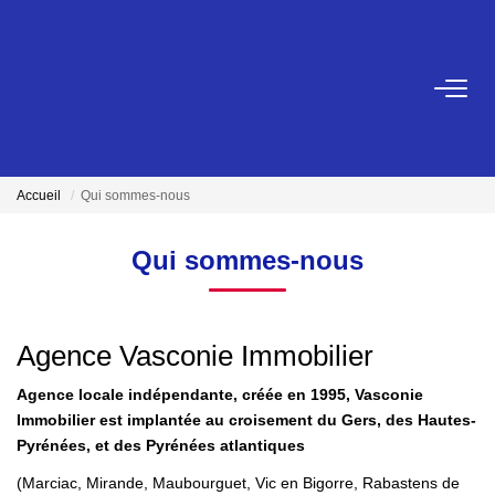
ACHETER
VENDRE
Accueil
Qui sommes-nous
NOTRE AGENCE
Qui sommes-nous
Qui Sommes-Nous
Notre Équipe
Agence Vasconie Immobilier
Agence locale indépendante, créée en 1995, Vasconie
NOS ACTUALITÉS
Immobilier est implantée au croisement du Gers, des Hautes-
Pyrénées, et des Pyrénées atlantiques
CONTACT
(Marciac, Mirande, Maubourguet, Vic en Bigorre, Rabastens de