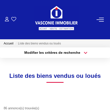
ACHETER
VENDRE
Accueil
Liste des biens vendus ou loués
Modifier les critères de recherche
NOTRE AGENCE
Localisation
Type de bien
Localisation
Sélectionnez...
Qui Sommes-Nous
Surface min
Budget max
Notre Équipe
Liste des biens vendus ou loués
Plus de critères
Créer une alerte
NOS ACTUALITÉS
CONTACT
86 annonce(s) trouvée(s)