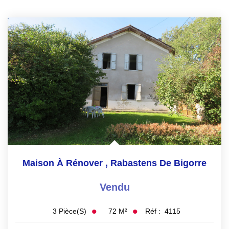
EN
Maison À Rénover
,
Rabastens De Bigorre
Vendu
72
M²
Réf :
4115
3
Pièce(s)