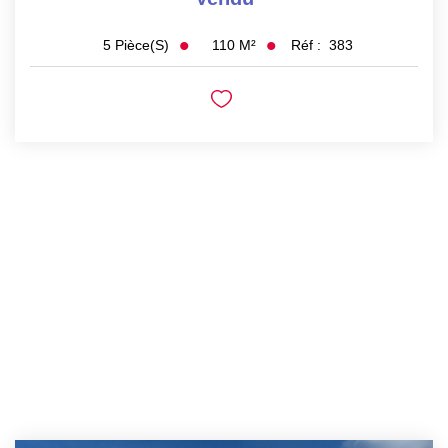
110
M²
Réf :
383
5
Pièce(s)