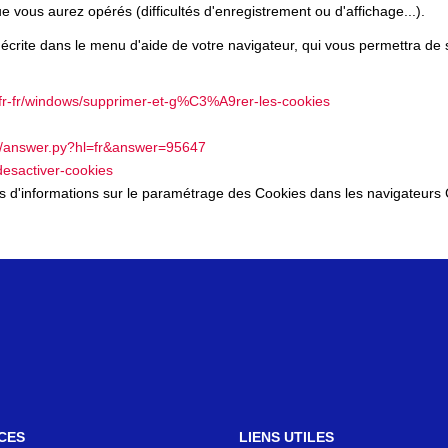
 vous aurez opérés (difficultés d'enregistrement ou d'affichage...).
 décrite dans le menu d'aide de votre navigateur, qui vous permettra de
m/fr-fr/windows/supprimer-et-g%C3%A9rer-les-cookies
in/answer.py?hl=fr&answer=95647
-desactiver-cookies
lus d'informations sur le paramétrage des Cookies dans les navigateurs 
CES
LIENS UTILES