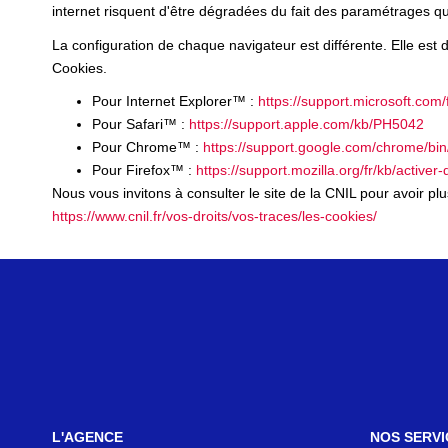
internet risquent d'être dégradées du fait des paramétrages que
La configuration de chaque navigateur est différente. Elle est
Cookies.
Pour Internet Explorer™ :
https://support.microsoft.co
Pour Safari™ :
https://support.apple.com/kb/PH5042
Pour Chrome™ :
https://support.google.com/chrome/b
Pour Firefox™ :
https://support.mozilla.org/fr/kb/activer
Nous vous invitons à consulter le site de la CNIL pour avoir p
https://www.cnil.fr/vos-droits/vos-traces/les-cookies/
L'AGENCE
NOS SERVI