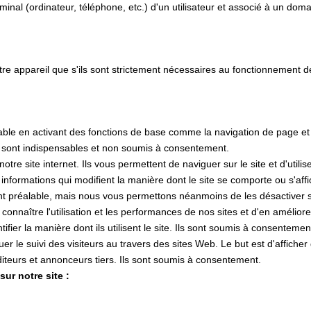
rminal (ordinateur, téléphone, etc.) d'un utilisateur et associé à un d
tre appareil que s'ils sont strictement nécessaires au fonctionnement 
lisable en activant des fonctions de base comme la navigation de page e
s sont indispensables et non soumis à consentement.
e site internet. Ils vous permettent de naviguer sur le site et d'utilis
s informations qui modifient la manière dont le site se comporte ou s'af
nt préalable, mais nous vous permettons néanmoins de les désactiver si
 connaître l'utilisation et les performances de nos sites et d'en amélior
tifier la manière dont ils utilisent le site. Ils sont soumis à consentemen
ctuer le suivi des visiteurs au travers des sites Web. Le but est d'affiche
 éditeurs et annonceurs tiers. Ils sont soumis à consentement.
ur notre site :