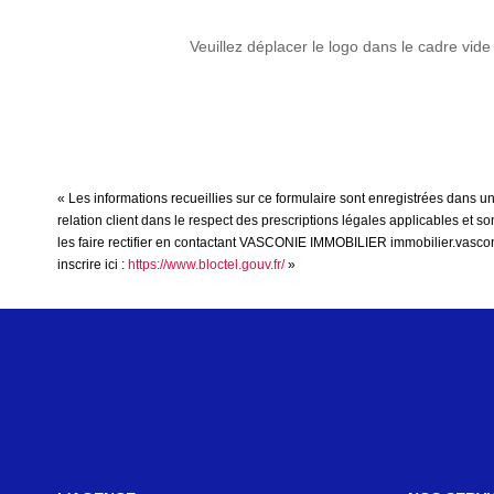
Veuillez déplacer le logo dans le cadre vide
« Les informations recueillies sur ce formulaire sont enregistrées dans
relation client dans le respect des prescriptions légales applicables et 
les faire rectifier en contactant VASCONIE IMMOBILIER immobilier.vascon
inscrire ici :
https://www.bloctel.gouv.fr/
»